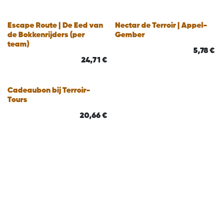
Escape Route | De Eed van
Nectar de Terroir | Appel-
de Bokkenrijders (per
Gember
team)
5,78
€
24,71
€
Cadeaubon bij Terroir-
Tours
20,66
€