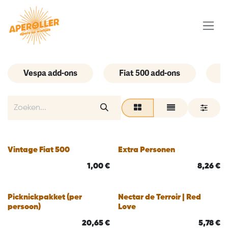
Overslaan naar inhoud
Vespa add-ons
Fiat 500 add-ons
G
Vintage Fiat 500
Extra Personen
1,00
€
8,26
€
Picknickpakket (per
Nectar de Terroir | Red
persoon)
Love
20,65
€
5,78
€