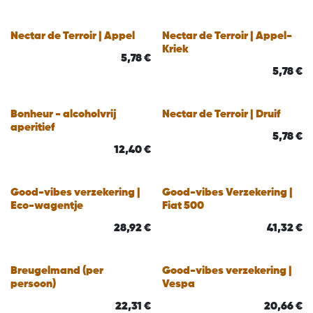
Nectar de Terroir | Appel
Nectar de Terroir | Appel-
Kriek
5,78
€
5,78
€
Bonheur - alcoholvrij
Nectar de Terroir | Druif
aperitief
5,78
€
12,40
€
Good-vibes verzekering |
Good-vibes Verzekering |
Eco-wagentje
Fiat 500
28,92
€
41,32
€
Breugelmand (per
Good-vibes verzekering |
persoon)
Vespa
22,31
€
20,66
€