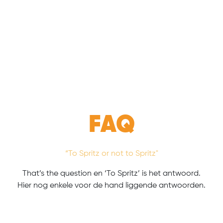
oller
Happy customers
Prijzen & Extra's
FAQ
FAQ
“To Spritz or not to Spritz"
That’s the question en ‘To Spritz’ is het antwoord.
Hier nog enkele voor de hand liggende antwoorden.