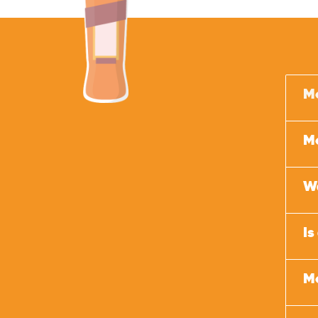
Mo
Mo
Wa
Is
Mo