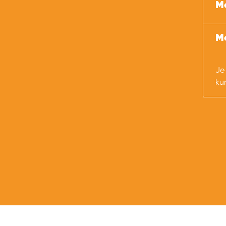
Mo
M
Je
ku