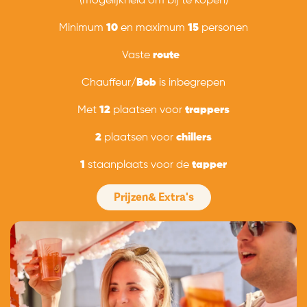
(mogelijkheid om bij te kopen)
Minimum
10
en maximum
15
personen
Vaste
route
Chauffeur/
Bob
is inbegrepen
Met
12
plaatsen voor
trappers
2
plaatsen voor
chillers
1
staanplaats voor de
tapper
Prijzen& Extra's