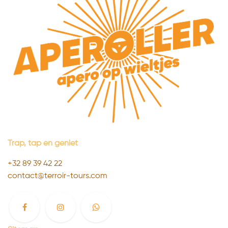
Trap, tap en geniet
+32 89 39 4
2 22
contact@terroir-tours.com