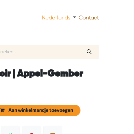
Nederlands
Contact
roir | Appel-Gember
Aan winkelmandje toevoegen