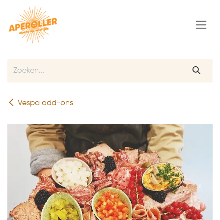
Overslaan naar inhoud
Vespa add-ons