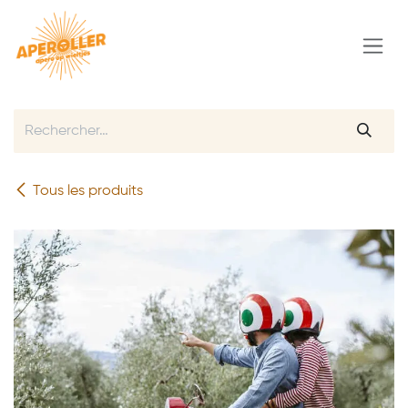
Se rendre au contenu
Tous les produits