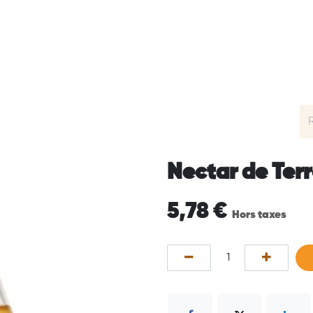
’Aperoller
Clients Satisfaits
Prix & Extras
FAQ
Nectar de Terro
5,78
€
Hors taxes