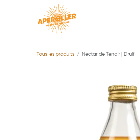
Se rendre au contenu
L
Tous les produits
Nectar de Terroir | Druif